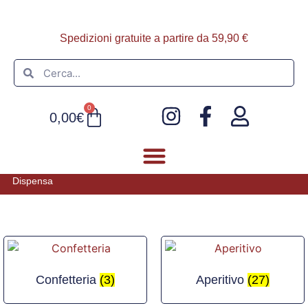
Spedizioni gratuite a partire da 59,90 €
0
0,00
€
Dispensa
FOIE GRAS E PATÈ
ULTIMI ARRIVI
Confetteria
(3)
Aperitivo
(27)