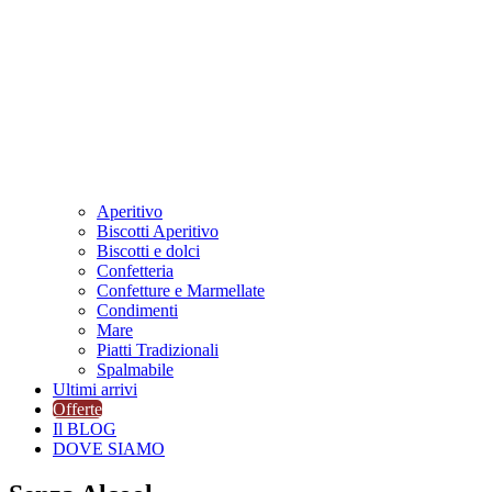
Aperitivo
Biscotti Aperitivo
Biscotti e dolci
Confetteria
Confetture e Marmellate
Condimenti
Mare
Piatti Tradizionali
Spalmabile
Ultimi arrivi
Offerte
Il BLOG
DOVE SIAMO