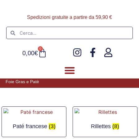
Spedizioni gratuite a partire da 59,90 €
0
0,00
€
Foie Gras e Patè
FOIE GRAS E PATÈ
ULTIMI ARRIVI
Paté francese
(3)
Rillettes
(8)