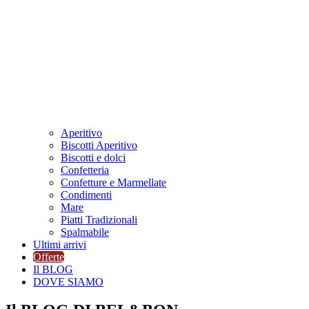
Aperitivo
Biscotti Aperitivo
Biscotti e dolci
Confetteria
Confetture e Marmellate
Condimenti
Mare
Piatti Tradizionali
Spalmabile
Ultimi arrivi
Offerte
Il BLOG
DOVE SIAMO