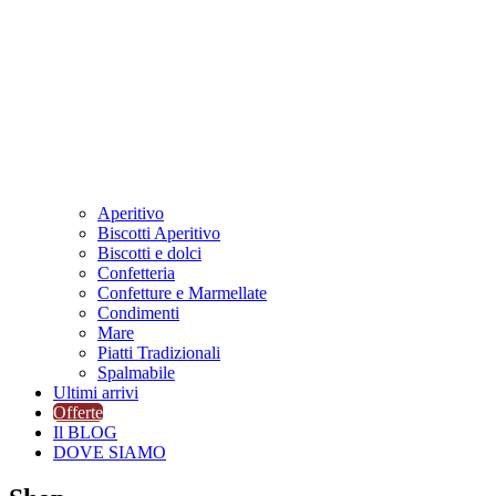
Aperitivo
Biscotti Aperitivo
Biscotti e dolci
Confetteria
Confetture e Marmellate
Condimenti
Mare
Piatti Tradizionali
Spalmabile
Ultimi arrivi
Offerte
Il BLOG
DOVE SIAMO