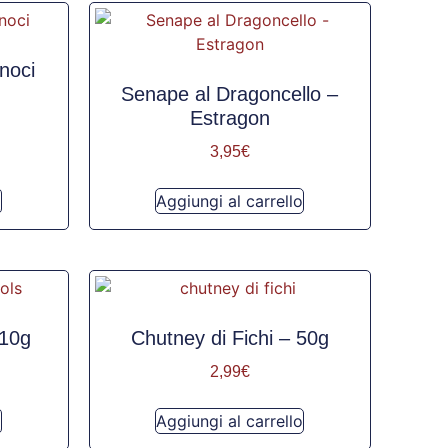
 noci
Senape al Dragoncello –
Estragon
3,95
€
o
Aggiungi al carrello
110g
Chutney di Fichi – 50g
2,99
€
o
Aggiungi al carrello