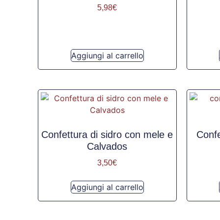
5,98
€
Aggiungi al carrello
Confettura di sidro con mele e
Confe
Calvados
3,50
€
Aggiungi al carrello