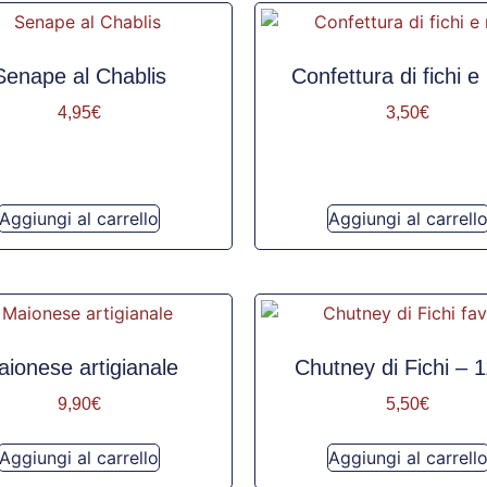
Senape al Chablis
Confettura di fichi e
4,95
€
3,50
€
Aggiungi al carrello
Aggiungi al carrell
ionese artigianale
Chutney di Fichi – 
9,90
€
5,50
€
Aggiungi al carrello
Aggiungi al carrell