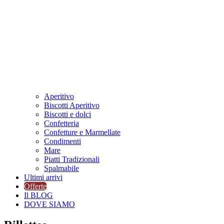
Aperitivo
Biscotti Aperitivo
Biscotti e dolci
Confetteria
Confetture e Marmellate
Condimenti
Mare
Piatti Tradizionali
Spalmabile
Ultimi arrivi
Offerte
Il BLOG
DOVE SIAMO