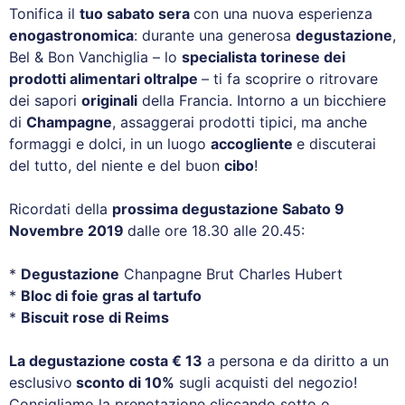
Tonifica il
tuo sabato sera
con una nuova esperienza
enogastronomica
: durante una generosa
degustazione
,
Bel & Bon Vanchiglia – lo
specialista torinese dei
prodotti alimentari oltralpe
– ti fa scoprire o ritrovare
dei sapori
originali
della Francia. Intorno a un bicchiere
di
Champagne
, assaggerai prodotti tipici, ma anche
formaggi e dolci, in un luogo
accogliente
e discuterai
del tutto, del niente e del buon
cibo
!
Ricordati della
prossima degustazione Sabato 9
Novembre 2019
dalle ore 18.30 alle 20.45:
*
Degustazione
Chanpagne Brut Charles Hubert
*
Bloc di foie gras al tartufo
*
Biscuit rose di Reims
La degustazione costa € 13
a persona e da diritto a un
esclusivo
sconto di 10%
sugli acquisti del negozio!
Consigliamo la prenotazione cliccando sotto o