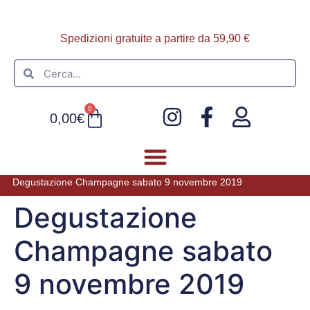
Spedizioni gratuite a partire da 59,90 €
0
0,00
€
Degustazione Champagne sabato 9 novembre 2019
FOIE GRAS E PATÈ
ULTIMI ARRIVI
Degustazione
Champagne sabato
9 novembre 2019