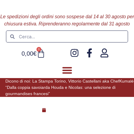
Le spedizioni degli ordini sono sospese dal 14 al 30 agosto per
chiusura estiva. Riprenderanno regolarmente dal 31 agosto
0
0,00
€
Dicono di noi: La Stampa Torino, Vittorio Castellani aka ChefKumalé
FOIE GRAS E PATÈ
ULTIMI ARRIVI
“Dalla coppia savoiarda Houda e Nicolas: una selezione di
gourmandises francesi”
Settembre 16, 2023
Dicono di noi: La Stampa Torino,
Vittorio Castellani aka