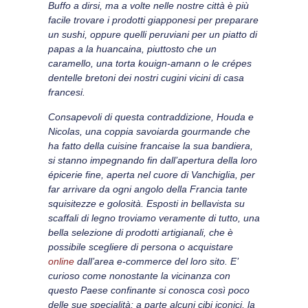
Buffo a dirsi, ma a volte nelle nostre città è più
facile trovare i prodotti giapponesi per preparare
un sushi, oppure quelli peruviani per un piatto di
papas a la huancaina, piuttosto che un
caramello, una torta kouign-amann o le crépes
dentelle bretoni dei nostri cugini vicini di casa
francesi.
Consapevoli di questa contraddizione, Houda e
Nicolas, una coppia savoiarda gourmande che
ha fatto della cuisine francaise la sua bandiera,
si stanno impegnando fin dall’apertura della loro
épicerie fine, aperta nel cuore di Vanchiglia, per
far arrivare da ogni angolo della Francia tante
squisitezze e golosità. Esposti in bellavista su
scaffali di legno troviamo veramente di tutto, una
bella selezione di prodotti artigianali, che è
possibile scegliere di persona o acquistare
online
dall’area e-commerce del loro sito. E’
curioso come nonostante la vicinanza con
questo Paese confinante si conosca così poco
delle sue specialità; a parte alcuni cibi iconici, la