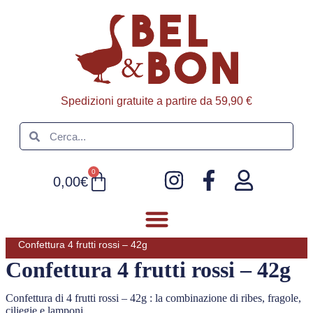
Spedizioni gratuite a partire da 59,90 €
0
0,00
€
Confettura 4 frutti rossi – 42g
FOIE GRAS E PATÈ
ULTIMI ARRIVI
Confettura 4 frutti rossi – 42g
Confettura di 4 frutti rossi – 42g : la combinazione di ribes, fragole,
ciliegie e lamponi