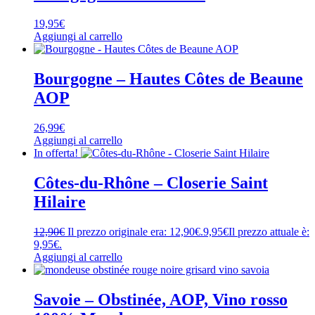
19,95
€
Aggiungi al carrello
Bourgogne – Hautes Côtes de Beaune
AOP
26,99
€
Aggiungi al carrello
In offerta!
Côtes-du-Rhône – Closerie Saint
Hilaire
12,90
€
Il prezzo originale era: 12,90€.
9,95
€
Il prezzo attuale è:
9,95€.
Aggiungi al carrello
Savoie – Obstinée, AOP, Vino rosso