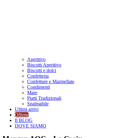
Aperitivo
Biscotti Aperitivo
Biscotti e dolci
Confetteria
Confetture e Marmellate
Condimenti
Mare
Piatti Tradizionali
Spalmabile
Ultimi arrivi
Offerte
Il BLOG
DOVE SIAMO