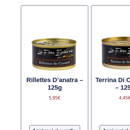
Rillettes D’anatra –
Terrina Di 
125g
– 12
5,95
€
4,45