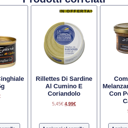
IN OFFERTA!
Cinghiale
Rillettes Di Sardine
Comp
5g
Al Cumino E
Melanza
Coriandolo
Con P
€
C
5,45
€
4,99
€