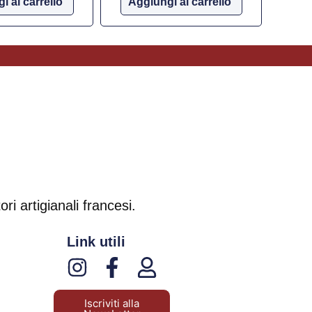
i al carrello
Aggiungi al carrello
ri artigianali francesi.
Link utili
Iscriviti alla