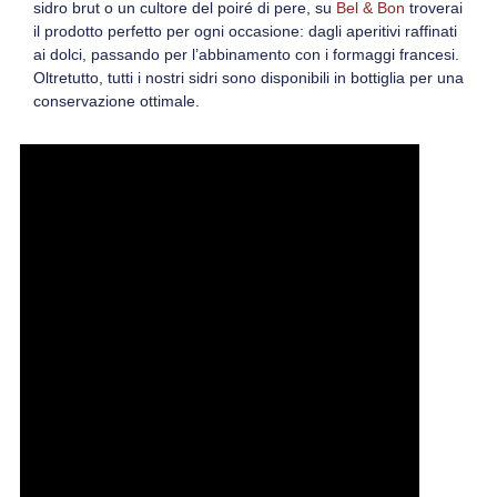
sidro brut
o un cultore del
poiré di pere
, su
Bel & Bon
troverai
il prodotto perfetto per ogni occasione: dagli aperitivi raffinati
ai dolci, passando per l’abbinamento con i formaggi francesi.
Oltretutto
, tutti i nostri sidri sono disponibili
in bottiglia
per una
conservazione ottimale.