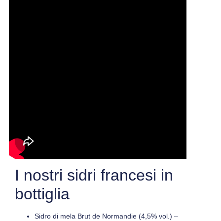
I nostri sidri francesi in
bottiglia
Sidro di mela Brut de Normandie
(4,5% vol.) –