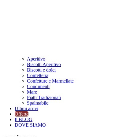
Aperitivo
Biscotti Aperitivo
Biscotti e dolci
Confetteria
Confetture e Marmellate
Condimenti
Mare
Piatti Tradizionali
Spalmabile
Ultimi arrivi
Offerte
Il BLOG
DOVE SIAMO