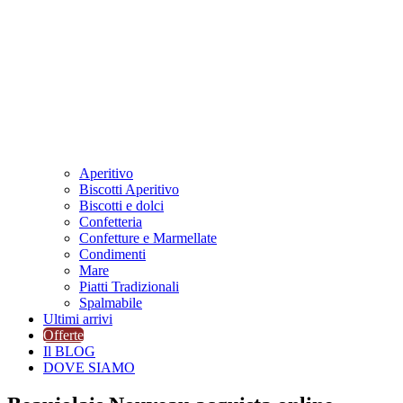
Aperitivo
Biscotti Aperitivo
Biscotti e dolci
Confetteria
Confetture e Marmellate
Condimenti
Mare
Piatti Tradizionali
Spalmabile
Ultimi arrivi
Offerte
Il BLOG
DOVE SIAMO