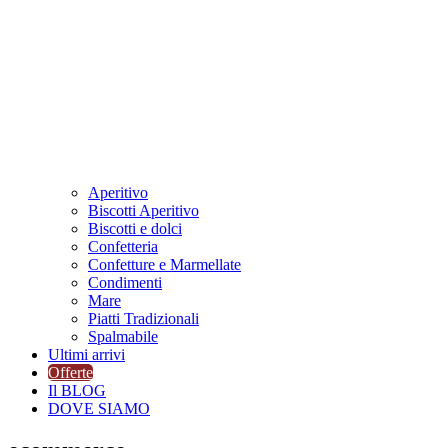
Aperitivo
Biscotti Aperitivo
Biscotti e dolci
Confetteria
Confetture e Marmellate
Condimenti
Mare
Piatti Tradizionali
Spalmabile
Ultimi arrivi
Offerte
Il BLOG
DOVE SIAMO