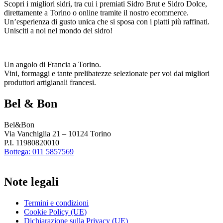
Scopri i migliori sidri, tra cui i premiati Sidro Brut e Sidro Dolce,
direttamente a Torino o online tramite il nostro ecommerce.
Un’esperienza di gusto unica che si sposa con i piatti più raffinati.
Unisciti a noi nel mondo del sidro!
Un angolo di Francia a Torino.
Vini, formaggi e tante prelibatezze selezionate per voi dai migliori
produttori artigianali francesi.
Bel & Bon
Bel&Bon
Via Vanchiglia 21 – 10124 Torino
P.I. 11980820010
Bottega: 011 5857569
Note legali
Termini e condizioni
Cookie Policy (UE)
Dichiarazione sulla Privacy (UE)