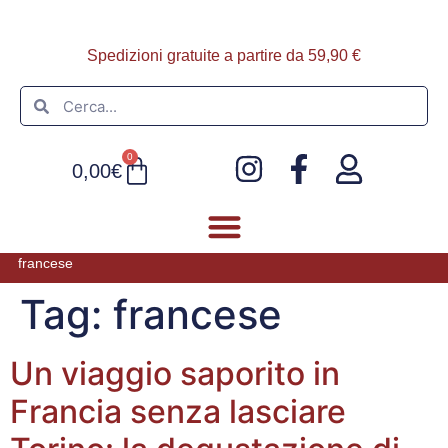
Spedizioni gratuite a partire da 59,90 €
0
0,00
€
francese
FOIE GRAS E PATÈ
ULTIMI ARRIVI
Tag:
francese
Un viaggio saporito in
Francia senza lasciare