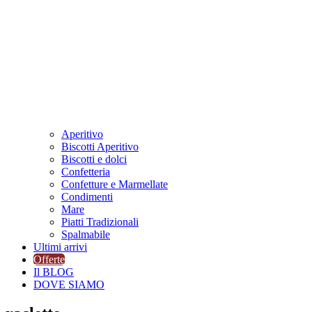
Aperitivo
Biscotti Aperitivo
Biscotti e dolci
Confetteria
Confetture e Marmellate
Condimenti
Mare
Piatti Tradizionali
Spalmabile
Ultimi arrivi
Offerte
Il BLOG
DOVE SIAMO