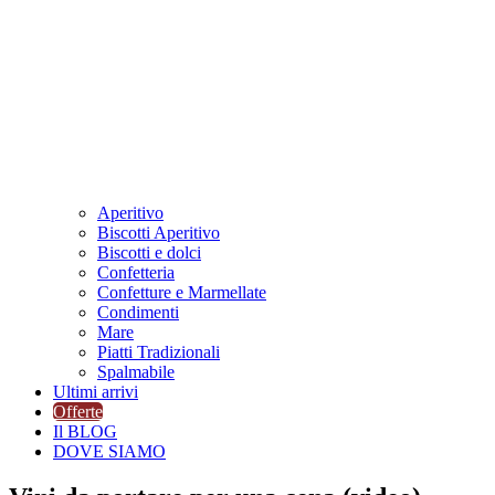
Aperitivo
Biscotti Aperitivo
Biscotti e dolci
Confetteria
Confetture e Marmellate
Condimenti
Mare
Piatti Tradizionali
Spalmabile
Ultimi arrivi
Offerte
Il BLOG
DOVE SIAMO