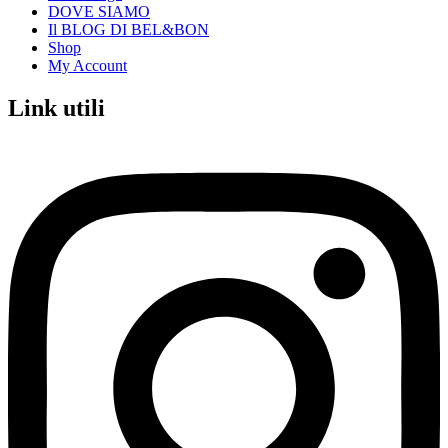
DOVE SIAMO
Il BLOG DI BEL&BON
Shop
My Account
Link utili