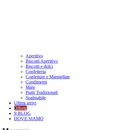
Aperitivo
Biscotti Aperitivo
Biscotti e dolci
Confetteria
Confetture e Marmellate
Condimenti
Mare
Piatti Tradizionali
Spalmabile
Ultimi arrivi
Offerte
Il BLOG
DOVE SIAMO