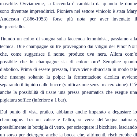
maschile. Ovviamente, la faccenda è cambiata da quando le donne
sono diventate imprenditrici. Pioniera nel settore vinicolo è stata Mary
Anderson (1866-1953), forse più nota per aver inventato il
tergicristallo.
Tirando un colpo di spugna sulla faccenda femminista, passiamo alla
tecnica. Due champagne su tre provengono dai vitigni del Pinot Noir
che, come suggerisce il nome, produce uva nera. Allora com’è
possibile che lo champagne sia di colore oro? Semplice quanto
diabolico. Prima di essere pressata, l’uva viene sbucciata in modo tale
che rimanga soltanto la polpa: la fermentazione alcolica avviene
separando il liquido dalle bucce (vinificazione senza macerazione). C’è
anche la possibilità di usare una pressa pneumatica che esegue una
pigiatura soffice (inferiore a 1 bar).
Dal punto di vista pratico, abbiamo anche imparato a degustare lo
champagne. Tra un calice e l’altro, si versa dell’acqua naturale,
possibilmente in bottiglia di vetro, per sciacquare il bicchiere, lasciando
un sorso per detergere anche la bocca che, altrimenti, rischierebbe di