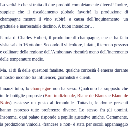
La verità è che si tratta di due prodotti completamente diversi! Inoltre,
sappiate che il riscaldamento globale favorirà la produzione di
champagne mentre il vino subirà, a causa dell’inquinamento, un
graduale e inarrestabile declino. A buon intenditor…
Parola di Charles Hubert, il produttore di champagne, che ci ha fatto
visita sabato 16 ottobre. Secondo il viticoltore, infatti, il terreno gessoso
e collinare della regione dell’Ambonnay risentirà meno dell’incremento
delle temperature medie.
Ma, al di là delle questioni fataliste, qualche curiosità è emersa durante
il nostro incontro tra influencer, giornalisti e clienti.
Innanzi tutto, lo
champagne
non ha sesso. Qualcuno ha supposto ch
tra le bottiglie proposte (
Brut tradizionale
,
Blanc de Blancs
e
Blanc d
Noirs
) esistesse un gusto al femminile. Tuttavia, le donne presenti
hanno espresso tutte preferenze diverse. Lo stesso fra gli uomini.
Insomma, ogni palato risponde a papille gustative uniche. Certamente,
la produzione vinicola -francese e non- è stata per secoli appannaggio