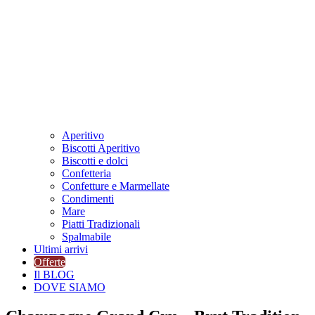
Aperitivo
Biscotti Aperitivo
Biscotti e dolci
Confetteria
Confetture e Marmellate
Condimenti
Mare
Piatti Tradizionali
Spalmabile
Ultimi arrivi
Offerte
Il BLOG
DOVE SIAMO