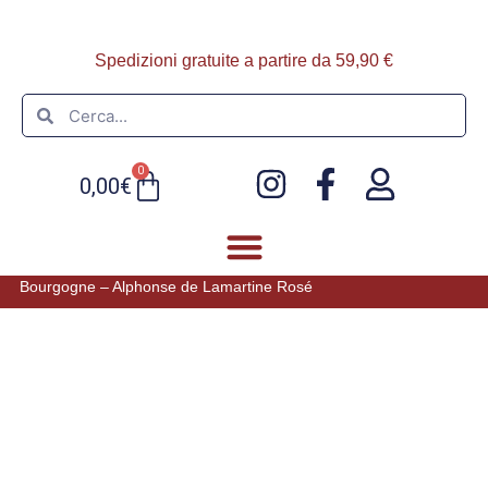
Spedizioni gratuite a partire da 59,90 €
0
0,00
€
Bourgogne – Alphonse de Lamartine Rosé
FOIE GRAS E PATÈ
ULTIMI ARRIVI