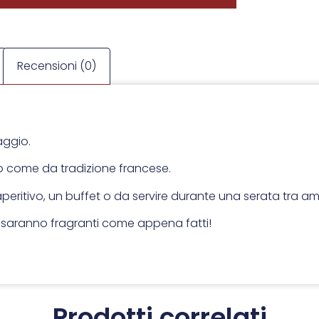
Recensioni (0)
aggio.
o come da tradizione francese.
n aperitivo, un buffet o da servire durante una serata tra ami
no…saranno fragranti come appena fatti!
Prodotti correlati