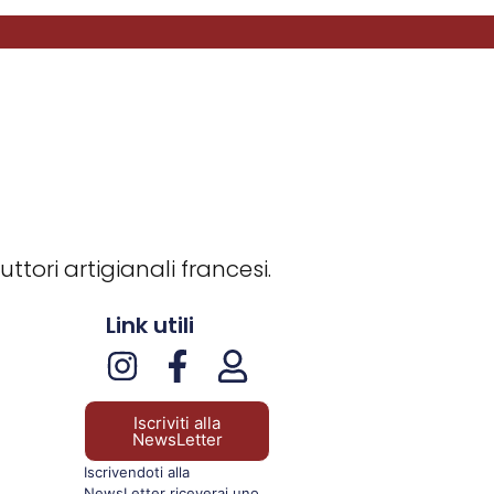
ttori artigianali francesi.
Link utili
Iscriviti alla
NewsLetter
Iscrivendoti alla
NewsLetter riceverai uno