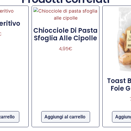
ritivo
Chiocciole Di Pasta
€
Sfoglia Alle Cipolle
4,95
€
Toast 
Foie 
carrello
Aggiungi al carrello
Aggiung