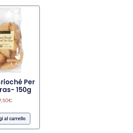
Brioché Per
Gras- 150g
7,50
€
i al carrello