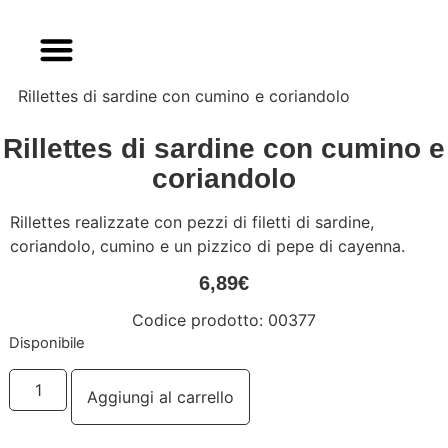
Rillettes di sardine con cumino e coriandolo
Rillettes di sardine con cumino e
coriandolo
Rillettes realizzate con pezzi di filetti di sardine,
coriandolo, cumino e un pizzico di pepe di cayenna.
6,89
€
Codice prodotto: 00377
Disponibile
Rillettes
di
Aggiungi al carrello
sardine
con
cumino