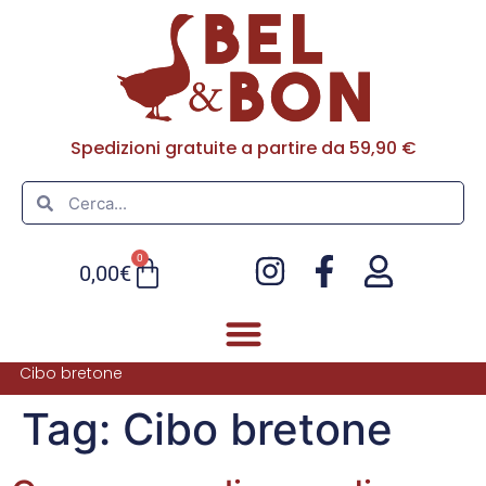
Spedizioni gratuite a partire da 59,90 €
0
0,00
€
Cibo bretone
FOIE GRAS E PATÈ
ULTIMI ARRIVI
Tag:
Cibo bretone