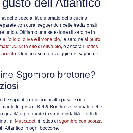
 gusto dell’Atlantico
a delle specialità più amate della cucina
eparate con cura, seguendo ricette tradizionali
ore unico. Offriamo una selezione di sardine in
ne
all’olio di oliva e limone bio
, le sardine
al burro
mate” 2022 in olio di oliva bio
, o ancora
rillettes
riandolo
. Ogni morso è un viaggio nei sapori del
ine Sgombro bretone?
iziosi
-3 e saporiti come pochi altri pesci, sono
i amanti del pesce. Bel & Bon ha selezionato delle
a qualità e preparate in varie modalità: filetti di
nati al
Muscadet
, rillettes di
sgombro con scorza
ell’Atlantico in ogni boccone.