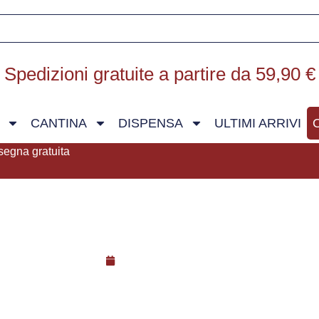
Spedizioni gratuite a partire da 59,90 €
CANTINA
DISPENSA
ULTIMI ARRIVI
segna gratuita
Ottobre 29, 2023
ardine e sgombro bretone con