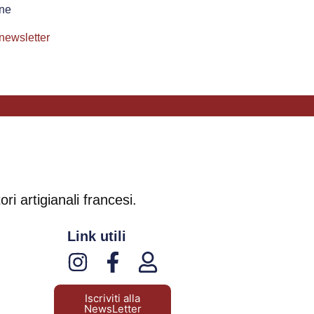
ine
 newsletter
ri artigianali francesi.
Link utili
Iscriviti alla
NewsLetter