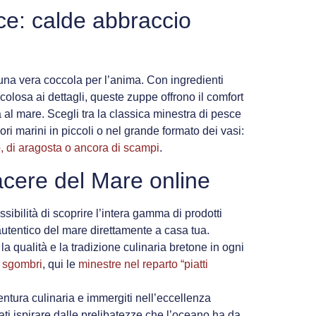
ce: calde abbraccio
una vera coccola per l’anima. Con ingredienti
colosa ai dettagli, queste zuppe offrono il comfort
a al mare. Scegli tra la classica minestra di pesce
pori marini in piccoli o nel grande formato dei vasi:
, di aragosta o ancora di scampi
.
cere del Mare online
ossibilità di scoprire l’intera gamma di prodotti
 autentico del mare direttamente a casa tua.
e la qualità e la tradizione culinaria bretone in ogni
e sgombri
, qui le
minestre nel reparto “piatti
entura culinaria e immergiti nell’eccellenza
ti ispirare dalle prelibatezze che l’oceano ha da