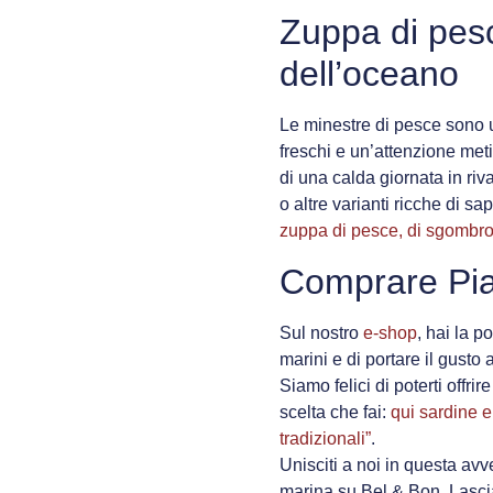
Zuppa di pes
dell’oceano
Le minestre di pesce sono 
freschi e un’attenzione meti
di una calda giornata in riv
o altre varianti ricche di sa
zuppa di pesce, di sgombro
Comprare Pia
Sul nostro
e-shop
, hai la p
marini e di portare il gusto
Siamo felici di poterti offrir
scelta che fai:
qui sardine 
tradizionali”
.
Unisciti a noi in questa avv
marina su Bel & Bon. Lascia