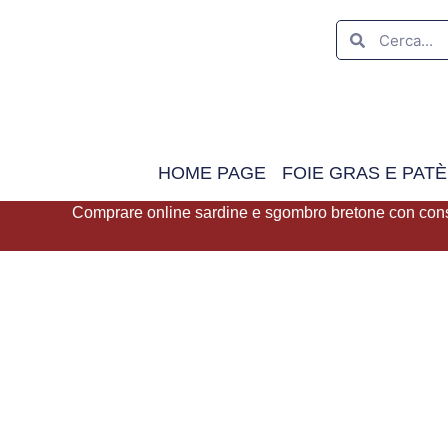
HOME PAGE
FOIE GRAS E PATÈ
Comprare online sardine e sgombro bretone con con
Comprare online s