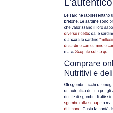
L’autentico
Le sardine rappresentano un
bretone. Le sardine sono pr
che valorizzano il loro sap
diverse ricette
: dalle sardi
o ancora le sardine
“millesi
di sardine con cumino e co
mare.
Scoprile subito qui.
Comprare onl
Nutritivi e del
Gli sgombri, ricchi di omega
un’autentica delizia per gl
ricette di sgombri di altissim
sgombro alla senape
o mari
di limone
. Gusta la bontà d