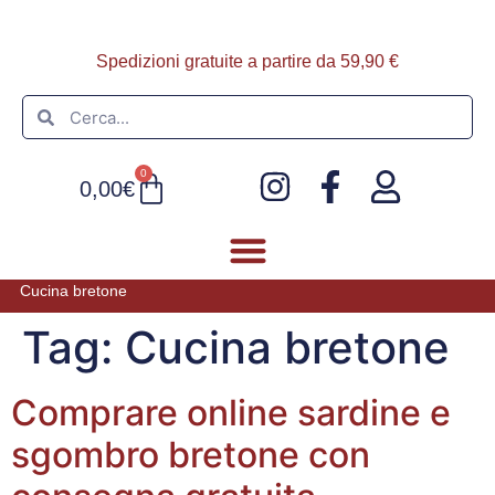
Spedizioni gratuite a partire da 59,90 €
0
0,00
€
Cucina bretone
FOIE GRAS E PATÈ
ULTIMI ARRIVI
Tag:
Cucina bretone
Comprare online sardine e
sgombro bretone con