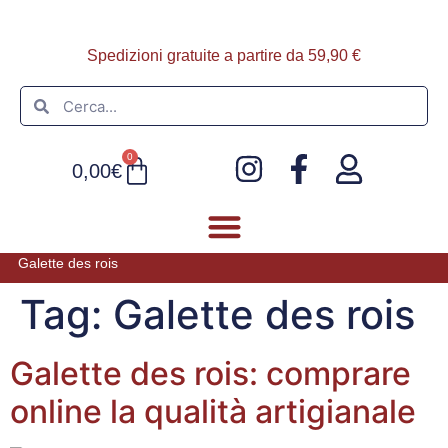
Spedizioni gratuite a partire da 59,90 €
0
0,00
€
Galette des rois
FOIE GRAS E PATÈ
ULTIMI ARRIVI
Tag:
Galette des rois
Galette des rois: comprare
online la qualità artigianale