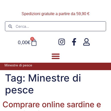
Spedizioni gratuite a partire da 59,90 €
0
0,00
€
Minestre di pesce
FOIE GRAS E PATÈ
ULTIMI ARRIVI
Tag:
Minestre di
pesce
Comprare online sardine e