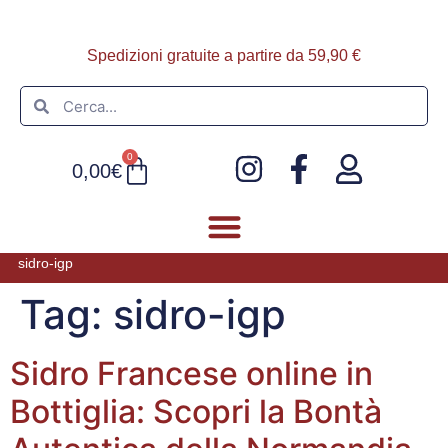
Spedizioni gratuite a partire da 59,90 €
0
0,00
€
sidro-igp
FOIE GRAS E PATÈ
ULTIMI ARRIVI
Tag:
sidro-igp
Sidro Francese online in
Bottiglia: Scopri la Bontà