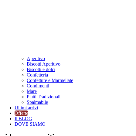
Aperitivo
Biscotti Aperitivo
Biscotti e dolci
Confetteria
Confetture e Marmellate
Condimenti
Mare
Piatti Tradizionali
Spalmabile
Ultimi arrivi
Offerte
Il BLOG
DOVE SIAMO