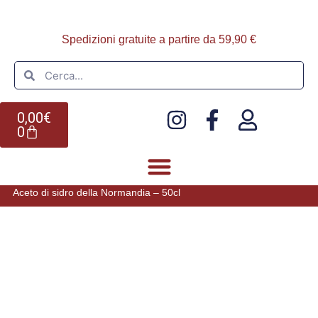
Spedizioni gratuite a partire da 59,90 €
0,00
€
0
Aceto di sidro della Normandia – 50cl
FOIE GRAS E PATÈ
ULTIMI ARRIVI