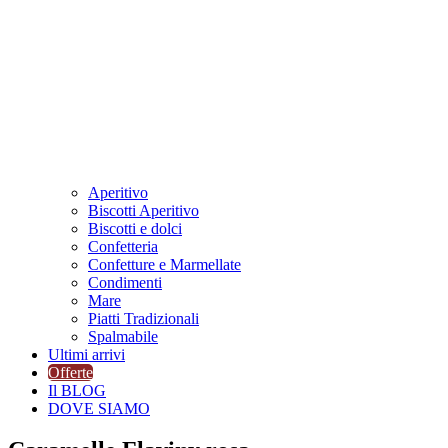
Aperitivo
Biscotti Aperitivo
Biscotti e dolci
Confetteria
Confetture e Marmellate
Condimenti
Mare
Piatti Tradizionali
Spalmabile
Ultimi arrivi
Offerte
Il BLOG
DOVE SIAMO