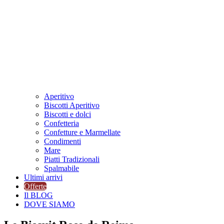
Aperitivo
Biscotti Aperitivo
Biscotti e dolci
Confetteria
Confetture e Marmellate
Condimenti
Mare
Piatti Tradizionali
Spalmabile
Ultimi arrivi
Offerte
Il BLOG
DOVE SIAMO