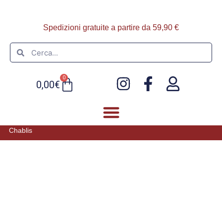
Spedizioni gratuite a partire da 59,90 €
0
0,00
€
Chablis
FOIE GRAS E PATÈ
ULTIMI ARRIVI