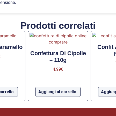
censione.
Prodotti correlati
aramello
Confit 
Confettura Di Cipolle
€
– 110g
4,99
€
carrello
Aggiungi al carrello
Aggiung