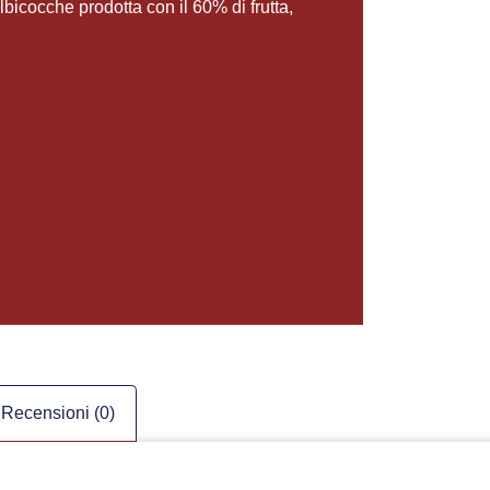
lbicocche prodotta con il 60% di frutta,
Recensioni (0)