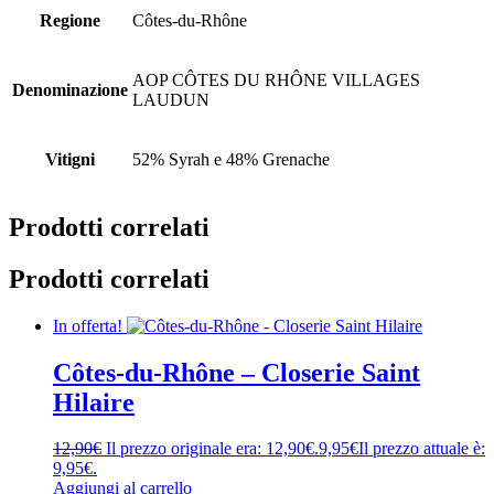
Regione
Côtes-du-Rhône
AOP CÔTES DU RHÔNE VILLAGES
Denominazione
LAUDUN
Vitigni
52% Syrah e 48% Grenache
Prodotti correlati
Prodotti correlati
In offerta!
Côtes-du-Rhône – Closerie Saint
Hilaire
12,90
€
Il prezzo originale era: 12,90€.
9,95
€
Il prezzo attuale è:
9,95€.
Aggiungi al carrello