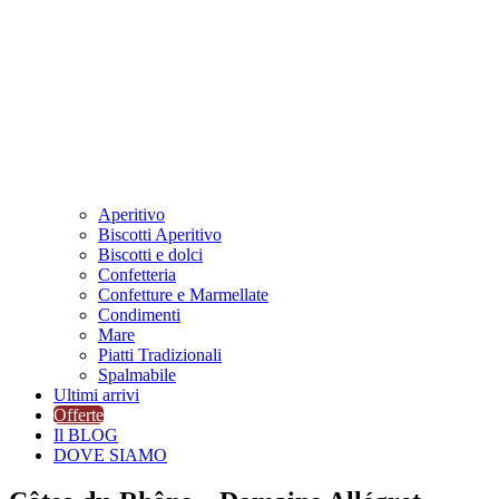
Aperitivo
Biscotti Aperitivo
Biscotti e dolci
Confetteria
Confetture e Marmellate
Condimenti
Mare
Piatti Tradizionali
Spalmabile
Ultimi arrivi
Offerte
Il BLOG
DOVE SIAMO