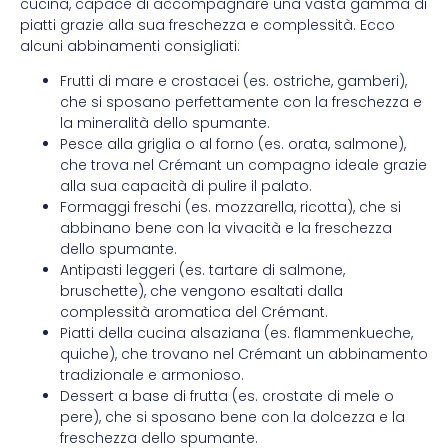
cucina, capace di accompagnare una vasta gamma di
piatti grazie alla sua freschezza e complessità. Ecco
alcuni abbinamenti consigliati:
Frutti di mare e crostacei (es. ostriche, gamberi),
che si sposano perfettamente con la freschezza e
la mineralità dello spumante.
Pesce alla griglia o al forno (es. orata, salmone),
che trova nel Crémant un compagno ideale grazie
alla sua capacità di pulire il palato.
Formaggi freschi (es. mozzarella, ricotta), che si
abbinano bene con la vivacità e la freschezza
dello spumante.
Antipasti leggeri (es. tartare di salmone,
bruschette), che vengono esaltati dalla
complessità aromatica del Crémant.
Piatti della cucina alsaziana (es. flammenkueche,
quiche), che trovano nel Crémant un abbinamento
tradizionale e armonioso.
Dessert a base di frutta (es. crostate di mele o
pere), che si sposano bene con la dolcezza e la
freschezza dello spumante.