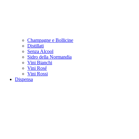
Champagne e Bollicine
Distillati
Senza Alcool
Sidro della Normandia
Vini Bianchi
Vini Rosé
Vini Rossi
Dispensa