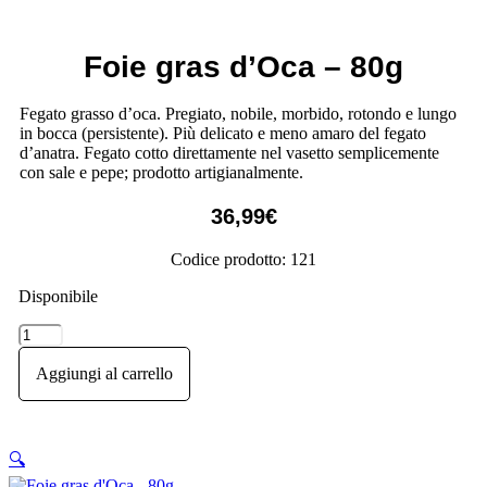
Foie gras d’Oca – 80g
Fegato grasso d’oca. Pregiato, nobile, morbido, rotondo e lungo
in bocca (persistente). Più delicato e meno amaro del fegato
d’anatra. Fegato cotto direttamente nel vasetto semplicemente
con sale e pepe; prodotto artigianalmente.
36,99
€
Codice prodotto: 121
Disponibile
Foie
gras
d'Oca
Aggiungi al carrello
-
80g
quantità
🔍