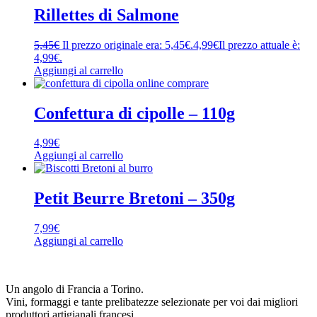
Rillettes di Salmone
5,45
€
Il prezzo originale era: 5,45€.
4,99
€
Il prezzo attuale è:
4,99€.
Aggiungi al carrello
Confettura di cipolle – 110g
4,99
€
Aggiungi al carrello
Petit Beurre Bretoni – 350g
7,99
€
Aggiungi al carrello
Un angolo di Francia a Torino.
Vini, formaggi e tante prelibatezze selezionate per voi dai migliori
produttori artigianali francesi.