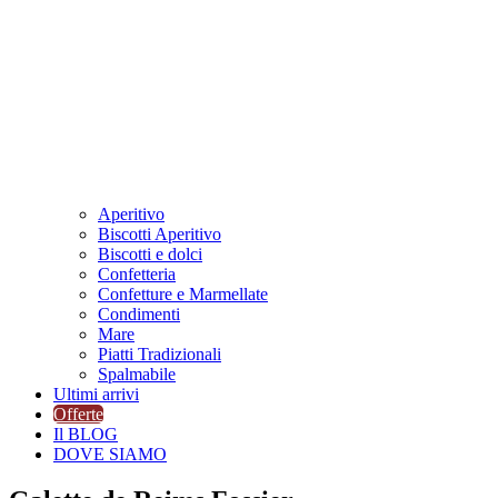
Aperitivo
Biscotti Aperitivo
Biscotti e dolci
Confetteria
Confetture e Marmellate
Condimenti
Mare
Piatti Tradizionali
Spalmabile
Ultimi arrivi
Offerte
Il BLOG
DOVE SIAMO