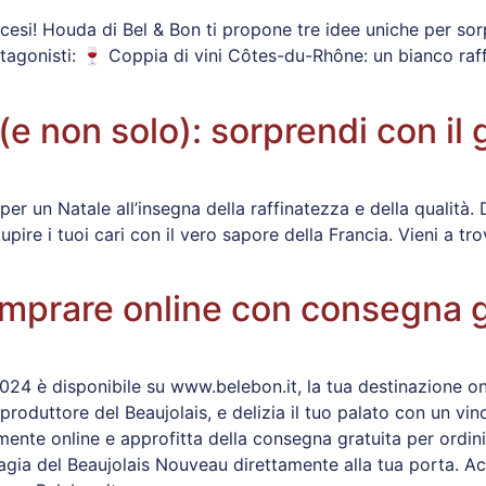
ncesi! Houda di Bel & Bon ti propone tre idee uniche per sor
otagonisti: 🍷 Coppia di vini Côtes-du-Rhône: un bianco raffi
(e non solo): sorprendi con il
 per un Natale all’insegna della raffinatezza e della qualità. 
upire i tuoi cari con il vero sapore della Francia. Vieni a tr
mprare online con consegna g
24 è disponibile su www.belebon.it, la tua destinazione onli
produttore del Beaujolais, e delizia il tuo palato con un vino
nte online e approfitta della consegna gratuita per ordini
gia del Beaujolais Nouveau direttamente alla tua porta. Acq