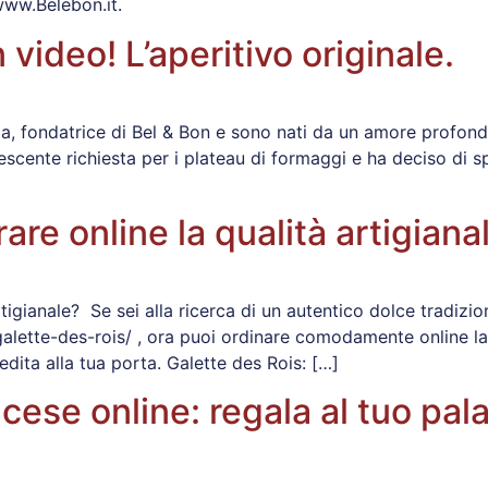
 www.Belebon.it.
video! L’aperitivo originale.
a, fondatrice di Bel & Bon e sono nati da un amore profondo 
cente richiesta per i plateau di formaggi e ha deciso di sp
are online la qualità artigiana
tigianale? Se sei alla ricerca di un autentico dolce tradizi
galette-des-rois/ , ora puoi ordinare comodamente online la
dita alla tua porta. Galette des Rois: […]
ese online: regala al tuo pal