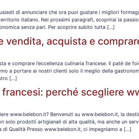
siasti di annunciare che ora puoi gustare i migliori forma
 territorio italiano. Nei prossimi paragrafi, scoprirai la pa
onomica senza pari. Per scoprire subito tutta […]
 e vendita, acquista e comprar
ista e comprare l’eccellenza culinaria francese. Il paté de 
mo a portare ai nostri clienti solo il meglio della gastronom
stro […]
i francesi: perché scegliere 
iere www.belebon.it? Benvenuti su www.belebon.it, la destin
on solo prodotti artigianali di alta qualità, ma anche un se
a di Qualità Presso www.belebon.it, ci impegniamo a […]