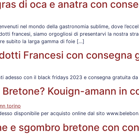
ras di oca e anatra con conse
nvenuti nel mondo della gastronomia sublime, dove l’eccelle
odotti francesi, siamo orgogliosi di presentarvi la nostra st
ire subito la larga gamma di foie […]
odotti Francesi con consegna g
tati adesso con il black fridays 2023 e consegna gratuita d
 Bretone? Kouign-amann in co
desso disponibile per acquisto online dal sito www.belebon.
ne e sgombro bretone con con