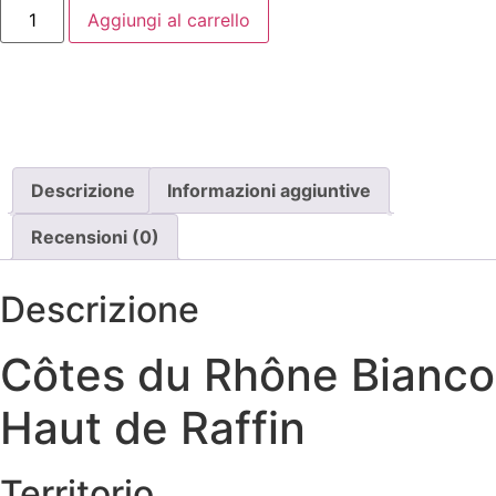
Côtes
Aggiungi al carrello
du
Rhône
Bianco
Haut
de
Raffin
quantità
Descrizione
Informazioni aggiuntive
Recensioni (0)
Descrizione
Côtes du Rhône Bianco
Haut de Raffin
Territorio