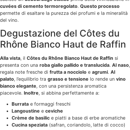
cuvées di cemento termoregolato
.
Questo processo
permette di esaltare la purezza dei profumi e la mineralità
del vino.
Degustazione del Côtes du
Rhône Bianco Haut de Raffin
Alla vista
, il
Côtes du Rhône Bianco Haut de Raffin
si
presenta con una
roba giallo pallido e translucida
.
Al naso
,
regala note fresche di
frutta a nocciolo
e
agrumi
.
Al
palato
, l’equilibrio tra
grasso e tensione
lo rende un
vino
bianco elegante
, con una persistenza aromatica
piacevole.
Inoltre
, si abbina perfettamente a:
Burrata
e formaggi freschi
Langoustine
e
ceviche
Crème de basilic
e piatti a base di erbe aromatiche
Cucina speziata
(safran, coriandolo, latte di cocco)