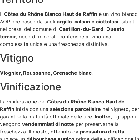
Il
Côtes du Rhône Bianco Haut de Raffin
è un vino bianco
AOP che nasce da suoli
argillo-calcari e ciottolosi
, situati
nei pressi del comune di
Castillon-du-Gard
.
Questo
terroir
, ricco di minerali, conferisce al vino una
complessità unica e una freschezza distintiva.
Vitigno
Viognier, Roussanne, Grenache blanc
.
Vinificazione
La vinificazione del
Côtes du Rhône Bianco Haut de
Raffin
inizia con una
selezione parcellaire
nel vigneto, per
garantire la maturità ottimale delle uve.
Inoltre
, i grappoli
vengono
vendemmiati di notte
per preservarne la
freschezza. Il mosto, ottenuto da
pressatura diretta
,
subisce un
débourbage statico
prima della vinificazione in