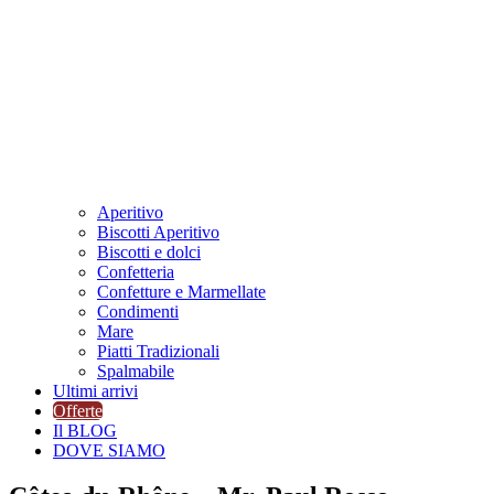
Aperitivo
Biscotti Aperitivo
Biscotti e dolci
Confetteria
Confetture e Marmellate
Condimenti
Mare
Piatti Tradizionali
Spalmabile
Ultimi arrivi
Offerte
Il BLOG
DOVE SIAMO