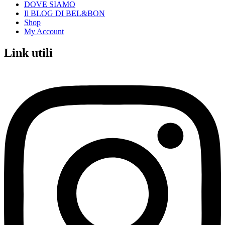
DOVE SIAMO
Il BLOG DI BEL&BON
Shop
My Account
Link utili