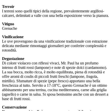
Terroir
I terreni sono quelli tipici della regione, prevalentemente argillosi-
calcarei, delimitati a valle con una bella esposizione verso la pianura.
Vitigno
Grenache
Vinificazione
Le uve provengono da una vinificazione tradizionale con estrazione
delicata mediante rimontaggi giornalieri per conferire complessità e
rotondità.
Degustazione
Di colore violaceo con riflessi vivaci, Mr. Paul ha un profumo
intenso di frutti rossi (lampone) e note di spezie dolci (cardamomo).
La sua bocca, molto ricca, è molto equilibrata, piena di rotondità e
offre aromi di coulis di piccoli frutti freschi (lampone, fragola,
mirtillo). Sfumature di spezie (pepe fresco) apportano una bella
freschezza al tutto. Servito a 17-18°C, questo Grenache è un ottimo
abbinamento per una terrina, cucina mediterranea, carne alla griglia
(agnello) o carne in salsa. Si sposa benissimo anche con un dessert a
base di frutti rossi.
Conservazione