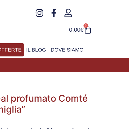
0
0,00
€
OFFERTE
IL BLOG
DOVE SIAMO
“Dal profumato Comté
higlia”