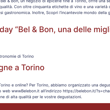
Bel & Bon, un negozio di epicerie fine a Torino, offre una s
 qualità. Con oltre cinquanta etichette di vino e una varietà
si gastronomica. Inoltre, Scopri l’incantevole mondo della
day “Bel & Bon, una delle migl
stronomie di Torino
ne a Torino
orino e online? Per Torino, abbiamo organizzato una deg
to web wwwBelebon.it all’indirizzo https://belebon.it/?s=ch
e di alta qualità per le vostre degustazioni.