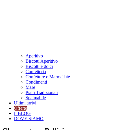
Aperitivo
Biscotti Aperitivo
Biscotti e dolci
Confetteria
Confetture e Marmellate
Condimenti
Mare
Piatti Tradizionali
Spalmabile
Ultimi arrivi
Offerte
Il BLOG
DOVE SIAMO