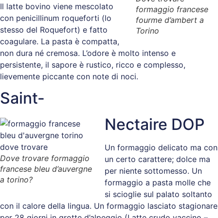
Il latte bovino viene mescolato
formaggio francese
con penicillinum roqueforti (lo
fourme d’ambert a
stesso del Roquefort) e fatto
Torino
coagulare. La pasta è compatta,
non dura né cremosa. L’odore è molto intenso e
persistente, il sapore è rustico, ricco e complesso,
lievemente piccante con note di noci.
Saint-
Nectaire DOP
Un formaggio delicato ma con
Dove trovare formaggio
un certo carattere; dolce ma
francese bleu d’auvergne
per niente sottomesso. Un
a torino?
formaggio a pasta molle che
si scioglie sul palato soltanto
con il calore della lingua. Un formaggio lasciato stagionare
per 28 giorni in grotte d’alpeggio (Latte crudo vaccino –