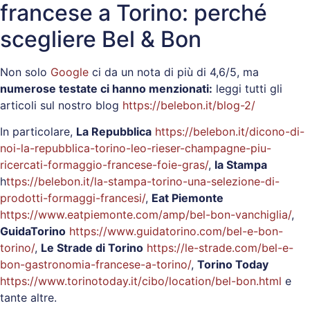
francese a Torino: perché
scegliere Bel & Bon
Non solo
Google
ci da un nota di più di 4,6/5, ma
numerose testate ci hanno menzionati:
leggi tutti gli
articoli sul nostro blog
https://belebon.it/blog-2/
In particolare,
La Repubblica
https://belebon.it/dicono-di-
noi-la-repubblica-torino-leo-rieser-champagne-piu-
ricercati-formaggio-francese-foie-gras/
,
la Stampa
h
ttps://belebon.it/la-stampa-torino-una-selezione-di-
prodotti-formaggi-francesi/
,
Eat Piemonte
https://www.eatpiemonte.com/amp/bel-bon-vanchiglia/
,
GuidaTorino
https://www.guidatorino.com/bel-e-bon-
torino/
,
Le Strade di Torino
https://le-strade.com/bel-e-
bon-gastronomia-francese-a-torino/
,
Torino Today
https://www.torinotoday.it/cibo/location/bel-bon.html
e
tante altre.