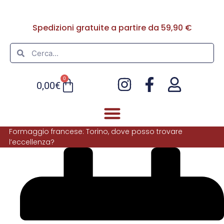
Spedizioni gratuite a partire da 59,90 €
0
0,00
€
Formaggio francese: Torino, dove posso trovare
l’eccellenza?